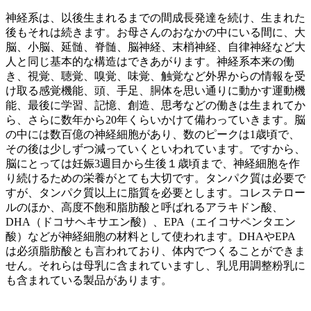
神経系は、以後生まれるまでの間成長発達を続け、生まれた
後もそれは続きます。お母さんのおなかの中にいる間に、大
脳、小脳、延髄、脊髄、脳神経、末梢神経、自律神経など大
人と同じ基本的な構造はできあがります。神経系本来の働
き、視覚、聴覚、嗅覚、味覚、触覚など外界からの情報を受
け取る感覚機能、頭、手足、胴体を思い通りに動かす運動機
能、最後に学習、記憶、創造、思考などの働きは生まれてか
ら、さらに数年から20年くらいかけて備わっていきます。脳
の中には数百億の神経細胞があり、数のピークは1歳頃で、
その後は少しずつ減っていくといわれています。ですから、
脳にとっては妊娠3週目から生後１歳頃まで、神経細胞を作
り続けるための栄養がとても大切です。タンパク質は必要で
すが、タンパク質以上に脂質を必要とします。コレステロー
ルのほか、高度不飽和脂肪酸と呼ばれるアラキドン酸、
DHA（ドコサヘキサエン酸）、EPA（エイコサペンタエン
酸）などが神経細胞の材料として使われます。DHAやEPA
は必須脂肪酸とも言われており、体内でつくることができま
せん。それらは母乳に含まれていますし、乳児用調整粉乳に
も含まれている製品があります。