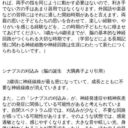
れば、両手の指を同じように動かす必要はないので、利き手
でない方の手はあまり器用ではなくなります。外国語や楽器
などの習得にはそれに適した開始時期があると言えます。両
親の思いと子どもたちの思いを合わせて、楽しい経験や、や
りがいを感じる経験などを、この時期の子どもたちに積ませ
てあげてください。3歳から6歳頃までが、脳の基本的な神経
回路がつくられる大切な時期です。（学習などによる長期記
憶に関わる神経細胞や神経回路は生涯にわたって新たにつく
られるらしいです。）
シナプスの刈込み（脳の誕生 大隅典子より引用）
2歳頃に神経線維が最も密になっていて、成長とともに不
要な神経線維が消えていきます。
また、この「シナプスの刈込み」が、神経発達症や精神疾患
などの発症に関係している可能性があると考えられていま
す。自閉スペクトラム症では、刈込みが少なく、不要な回路
が残っている可能性があります。そのような状態では、感覚
過敏となり、感じやすくなります。大きな音や眩しい光、身