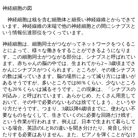
神経細胞の図
神経細胞は核を含む細胞体と細長い神経線維とからできて
います。神経線維の末端で他の神経細胞との間にシナプスと
いう情報伝達部位をつくっています。
神経細胞は、細胞同士がつながってネットワークをつくるこ
とによって、様々な働きをすることができるようになりま
す。この細胞同士がつながる部分は、シナプスと呼ばれてい
ます。赤ちゃんの脳の中では、生まれてから2～3歳頃までさ
かんにシナプスがつくられます。ところが、その後シナプス
の数は減っていきます。脳の場所によって減り方には違いが
あるそうですが、多いところでは80％くらい、少ないところ
でも20％くらいは減るそうです。この現象は、「シナプスの
刈込み」と呼ばれています。あらかじめ、たくさん用意して
おいて、その中で必要のないものは捨ててしまう、というや
り方だそうです。つまり、3歳以降6歳頃までに、使わない不
要なものをなくして、生きていくのに必要な回路だけ残す、
という作業が行われます。例えば、日本で生まれて暮らして
いる場合、英語のLとRの違いを聞き分けたり、発音し分け
たりする必要はありません。また、ピアノを弾くことがなけ