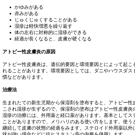
かゆみがある
赤みがある
じゅくじゅくすることがある
湿疹は軽快増悪を繰り返す
体の左右に対称的に湿疹ができる
経過が長くなると、皮膚が硬くなる
アトピー性皮膚炎の原因
アトピー性皮膚炎は、遺伝的要因と環境要因とによって起こ
れることがあります。環境要因としては、ダニやハウスダス
慣などがあります。
治療法
生まれたての新生児期から保湿剤を塗布すると、アトピー性
こされ湿疹が生ずるので、保湿剤の塗布はアトピー性皮膚炎
湿疹の治療には、外用薬と経口薬があります。基本としてス
ことがありますので、メリハリのある使い方をします。使う
継続して皮膚の状態の経過をみます。ステロイド外用薬以外に
状が強い場合などに抗ヒスタミン薬の内服を併用します。