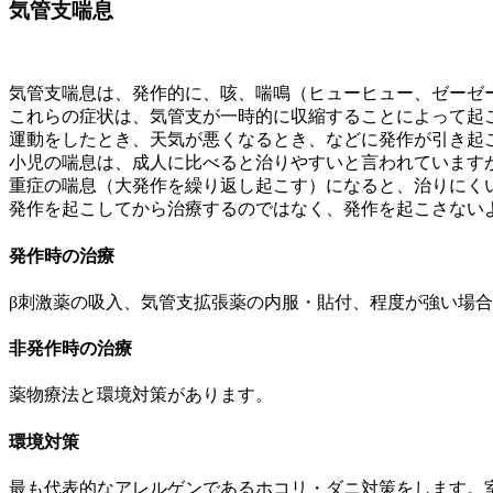
気管支喘息
気管支喘息は、発作的に、咳、喘鳴（ヒューヒュー、ゼーゼ
これらの症状は、気管支が一時的に収縮することによって起
運動をしたとき、天気が悪くなるとき、などに発作が引き起
小児の喘息は、成人に比べると治りやすいと言われています
重症の喘息（大発作を繰り返し起こす）になると、治りにく
発作を起こしてから治療するのではなく、発作を起こさない
発作時の治療
β刺激薬の吸入、気管支拡張薬の内服・貼付、程度が強い場
非発作時の治療
薬物療法と環境対策があります。
環境対策
最も代表的なアレルゲンであるホコリ・ダニ対策をします。