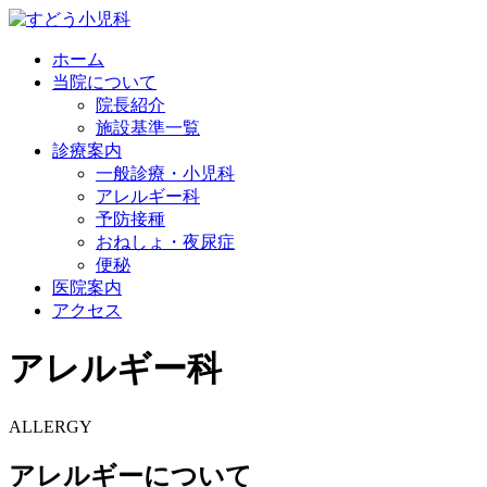
ホーム
当院について
院長紹介
施設基準一覧
診療案内
一般診療・小児科
アレルギー科
予防接種
おねしょ・夜尿症
便秘
医院案内
アクセス
アレルギー科
ALLERGY
アレルギーについて