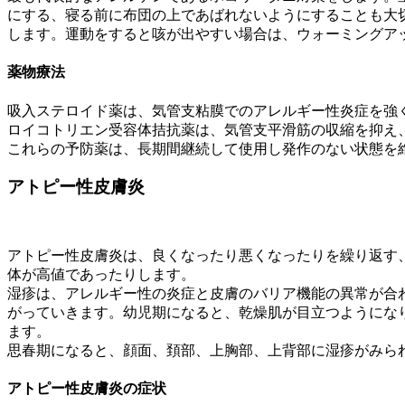
にする、寝る前に布団の上であばれないようにすることも大
します。運動をすると咳が出やすい場合は、ウォーミングア
薬物療法
吸入ステロイド薬は、気管支粘膜でのアレルギー性炎症を強
ロイコトリエン受容体拮抗薬は、気管支平滑筋の収縮を抑え
これらの予防薬は、長期間継続して使用し発作のない状態を
アトピー性皮膚炎
アトピー性皮膚炎は、良くなったり悪くなったりを繰り返す、
体が高値であったりします。
湿疹は、アレルギー性の炎症と皮膚のバリア機能の異常が合
がっていきます。幼児期になると、乾燥肌が目立つようにな
ます。
思春期になると、顔面、頚部、上胸部、上背部に湿疹がみら
アトピー性皮膚炎の症状