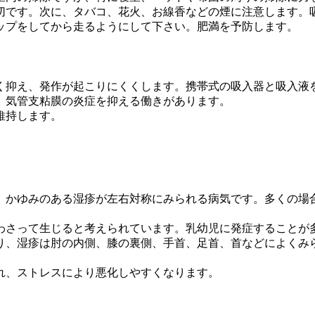
切です。次に、タバコ、花火、お線香などの煙に注意します。
ップをしてから走るようにして下さい。肥満を予防します。
く抑え、発作が起こりにくくします。携帯式の吸入器と吸入液
、気管支粘膜の炎症を抑える働きがあります。
維持します。
かゆみのある湿疹が左右対称にみられる病気です。多くの場合
わさって生じると考えられています。乳幼児に発症することが
り、湿疹は肘の内側、膝の裏側、手首、足首、首などによくみ
れ、ストレスにより悪化しやすくなります。