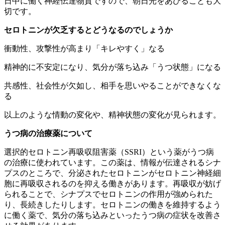
日中に働く神経伝達物質ですので、朝日光をあびることも大
切です。
セロトニンが欠乏するとどうなるのでしょうか
衝動性、攻撃性が高まり「キレやすく」なる
精神的に不安定になり、気分が落ち込み「うつ状態」になる
共感性、社会性が欠如し、相手を思いやることができなくな
る
以上のような情動の変化や、精神状態の変化が見られます。
うつ病の治療薬について
選択的セロトニン再吸収阻害薬（SSRI）という薬がうつ病
の治療に使われています。この薬は、情報が伝達されるシナ
プスのところで、分泌されたセロトニンがセロトニン神経細
胞に再吸収されるのを抑える働きがあります。再吸収が妨げ
られることで、シナプスでセロトニンの作用が強められた
り、長続きしたりします。セロトニンの働きを維持するよう
に働く薬で、気分の落ち込みといったうつ病の症状を改善さ