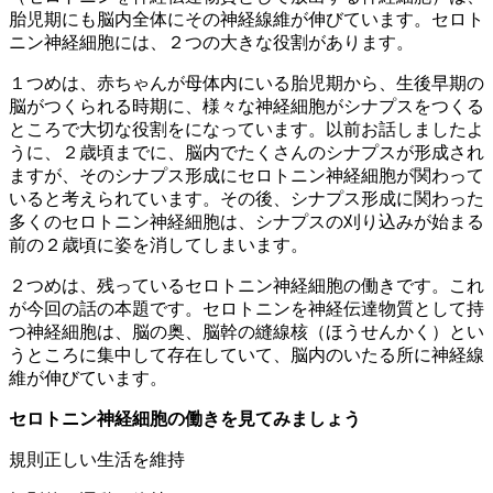
胎児期にも脳内全体にその神経線維が伸びています。セロト
ニン神経細胞には、２つの大きな役割があります。
１つめは、赤ちゃんが母体内にいる胎児期から、生後早期の
脳がつくられる時期に、様々な神経細胞がシナプスをつくる
ところで大切な役割をになっています。以前お話しましたよ
うに、２歳頃までに、脳内でたくさんのシナプスが形成され
ますが、そのシナプス形成にセロトニン神経細胞が関わって
いると考えられています。その後、シナプス形成に関わった
多くのセロトニン神経細胞は、シナプスの刈り込みが始まる
前の２歳頃に姿を消してしまいます。
２つめは、残っているセロトニン神経細胞の働きです。これ
が今回の話の本題です。セロトニンを神経伝達物質として持
つ神経細胞は、脳の奥、脳幹の縫線核（ほうせんかく）とい
うところに集中して存在していて、脳内のいたる所に神経線
維が伸びています。
セロトニン神経細胞の働きを見てみましょう
規則正しい生活を維持