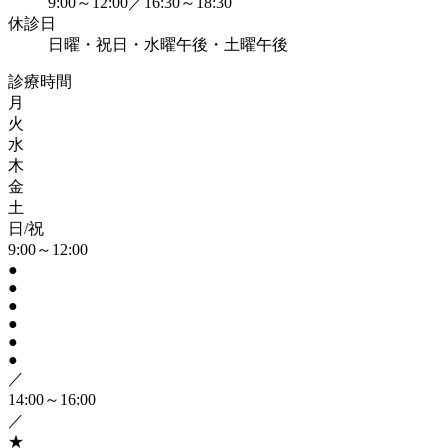
9:00～12:00／16:30～18:30
休診日
日曜・祝日・水曜午後・土曜午後
診療時間
月
火
水
木
金
土
日/祝
9:00～12:00
●
●
●
●
●
●
／
14:00～16:00
／
★