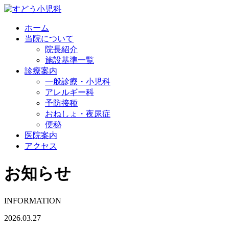
ホーム
当院について
院長紹介
施設基準一覧
診療案内
一般診療・小児科
アレルギー科
予防接種
おねしょ・夜尿症
便秘
医院案内
アクセス
お知らせ
INFORMATION
2026.03.27