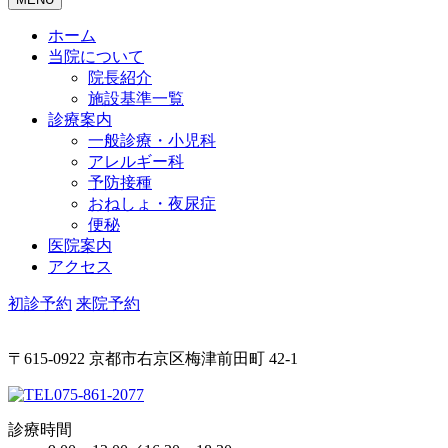
ホーム
当院について
院長紹介
施設基準一覧
診療案内
一般診療・小児科
アレルギー科
予防接種
おねしょ・夜尿症
便秘
医院案内
アクセス
初診予約
来院予約
〒615-0922 京都市右京区梅津前田町 42-1
075-861-2077
診療時間