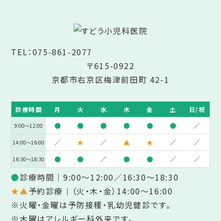
TEL：
075-861-2077
〒615-0922
京都市右京区梅津前田町 42-1
診療時間
月
火
水
木
金
土
日/祝
●
●
●
●
●
●
／
9:00～12:00
／
★
／
▲
★
／
／
14:00～16:00
●
●
／
●
●
／
／
16:30～18:30
●
診療時間｜9:00～12:00／16:30～18:30
★▲
予約診療｜（火・木・金）14:00～16:00
※火曜・金曜は予防接種・乳幼児健診です。
※木曜はアレルギー科外来です。